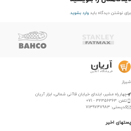
برای نوشتن دیدگاه باید
وارد بشوید
.
شیراز
چهارراه مشیر، ابتدای خیابان قاآنی شمالی، ابزار آریان
تلفن: 32356363 - 071
کدپستی: 7139747983
پستهای اخیر