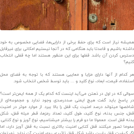
همیشه نیاز است که برای حفظ برخی از دارایی‌ها، فضایی مخصوص به خود
داشته باشیم و قاعدتا باید هنگامی که در آنجا نیستیم امکانی برای غیرقابل
دسترس کردن آن باشد. قفلها برای این منظور هستند اما چه قفلی انتخاب
کنیم؟
هر کدام از آنها دارای مزایا و معایبی هستند که با توجه به فضای محل
استفاده، قیمت، ابعاد، نوع کلید و … باید توسط شخص انتخاب شود.
سوالی که در اول در ذهتن می‌آید اینست که کدام یک از همه ایمن‌تر است؟
در پاسخ باید گفت هیچ ایمنی صددرصدی وجود ندارد و مجموعه‌ای از
شاخصها میتواند درصد امنیت یک قفل را بالا ببرد. از موارد موثر در امنیت
قفل، جنس بدنه، نوع کلید، طول کلید، تعداد رمزها، قطر میله قفل، شکل
بدنه قفل است. معمولا ما دو فرم را بیشتر میشناسیم، نوع آویز و نوع کتابی.
عموما تصور میکنند قفل کتابی امنیت بالاتری نسبت به قفل آویز دارد، اما
اگر کیفیت قفل پایین باشد شکل قفل تاثیری روی امنیت آن ندارد. نمیتوان