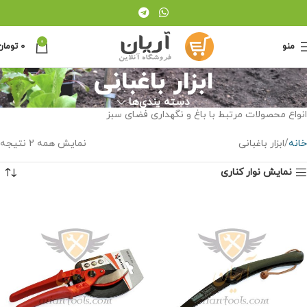
0
منو
0
تومان
ابزار باغبانی
دسته بندی‌ها
انواع محصولات مرتبط با باغ و نگهداری فضای سبز
خانه
ابزار باغبانی
نمایش همه 2 نتیجه
نمایش نوار کناری