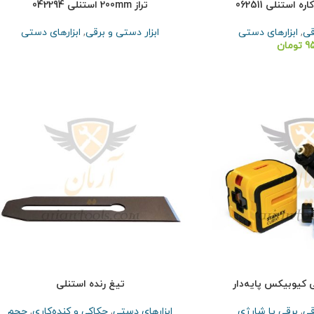
استنلی 062511
تراز 200mm استنلی 042294
قی
,
ابزارهای دستی
ابزار دستی و برقی
,
ابزارهای دستی
9
تومان
ی کیوبیکس پایه‌دار
تیغ رنده استنلی
قی
,
برقی یا شارژی
ابزارهای دستی
,
حکاکی و کنده‌کاری
,
حجم