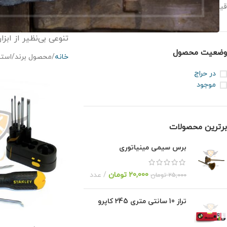
برند استنلی، بزرگترین تو
قیمت:
0 تومان
—
3,000,000 تومان
فیلتر
تنوعی بی‌نظیر از ابز
وضعیت محصول
خانه
محصول برند
استن
در حراج
موجود
برترین محصولات
برس سیمی مینیاتوری
20,000
تومان
عدد
25,000
تومان
تراز 10 سانتی متری 245 کاپرو