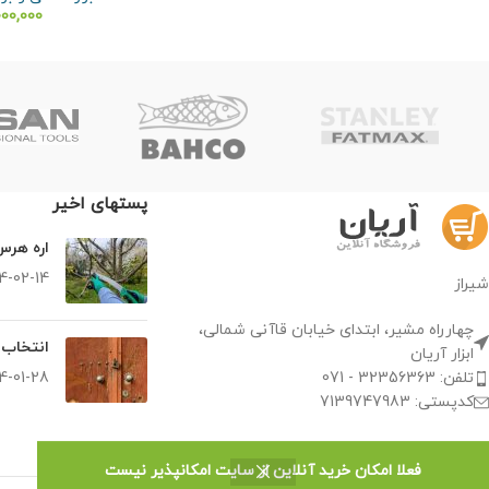
000,000
پستهای اخیر
اره هر
4-02-14
شیراز
چهارراه مشیر، ابتدای خیابان قاآنی شمالی،
انتخاب 
ابزار آریان
تلفن: 32356363 - 071
4-01-28
کدپستی: 7139747983
فعلا امکان خرید آنلاین از سایت امکانپذیر نیست
تمامی حقوق سایت متعلق به فروشگاه ابزار آریان است - 1402