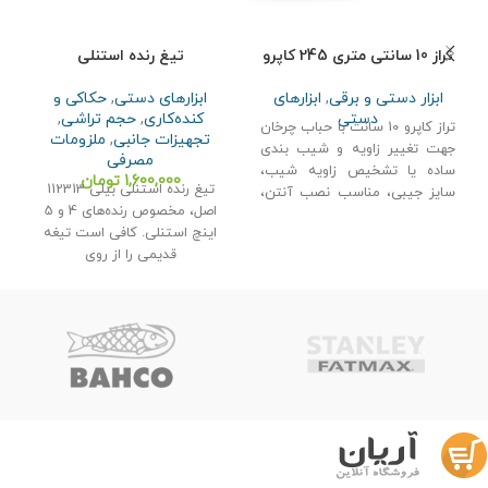
تراز 10 سانتی متری 245 کاپرو
تیغ رنده استنلی
ابزار دستی و برقی
,
ابزارهای
ابزارهای دستی
,
حکاکی و
دستی
کنده‌کاری
,
حجم تراشی
,
تراز کاپرو 10 سانت با حباب چرخان
تجهیزات جانبی
,
ملزومات
ق
جهت تغییر زاویه و شیب بندی
مصرفی
ساده یا تشخیص زاویه شیب،
1,600,000
تومان
تیغ رنده استنلی بیلی 112313
ب
سایز جیبی، مناسب نصب آنتن،
اصل، مخصوص رنده‌های 4 و 5
چ
نصب یخچال، نصب ظرفشویی و
اینچ استنلی. کافی است تیغه
و
لباسشویی، کابینت سازی، نصب
قدیمی را از روی
ط
ریل و ...
گ
ت
ق
ج