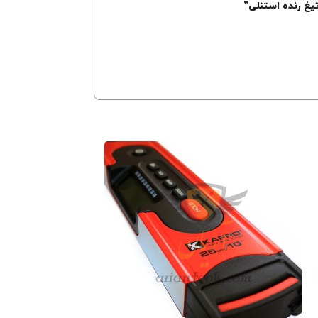
غ رنده استنلی”