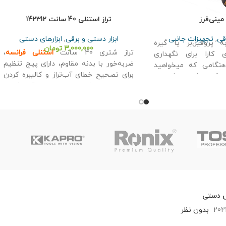
مینی‌فرز
تراز استنلی 40 سانت 142312
قی
,
تجهیزات جانبی
ابزار دستی و برقی
,
ابزارهای دستی
ه پروفیل‌بر یا گیره
3,000,000
تومان
تراز شتری 40 سانت
استنلی
فرانسه
،
ی کارا برای نگهداری
ضربه‌خور با بدنه مقاوم، دارای پیچ تنظیم
هنگامی که میخواهید
برای تصحیح خطای آب‌تراز و کالیبره کردن
 کار داشته باشید یا
دستی، دارای شیار در بدنه برای آویز کردن
اری و قطعه کردن قطعه
به قلاب دیواری یا قلاب کیف ابزار کمری
های مشابه دارید. بدنه
ر روی گیره چفت میگردد
ه میز کار محکم میشود
س دستی
202
بدون نظر