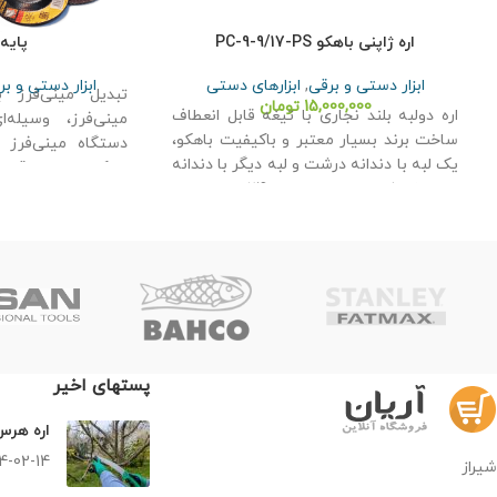
اره ژاپنی باهکو PC-9-9/17-PS
پایه 
ابزار دستی و برقی
,
ابزارهای دستی
ابزار دستی و بر
تبدیل مینی‌فرز ب
15,000,000
تومان
اره دولبه بلند نجاری با تیغه قابل انعطاف
مینی‌فرز، وسیله‌ا
ساخت برند بسیار معتبر و باکیفیت باهکو،
دستگاه مینی‌فرز 
یک لبه با دندانه درشت و لبه دیگر با دندانه
تمرکز بر روی قطعه
ریز و ظریف. طول دندانه ها 240 میلیمتر. از
زمانی که قصد برشک
اقلام بسیار ضروری در هر کارگاه نجاری.
کار را در اندازه‌
مناسب برش انواع چوب و متریال PVC،
دستگاه مینی‌فرز ب
دارای دسته TPR جداشونده. طول کل (دسته
و پایه هم با پیچ ب
+ تیغه) 60 سانتیمتر.
مدل: PC-9-9/17-PS
ساخت ژاپن
پستهای اخیر
اره هر
4-02-14
شیراز